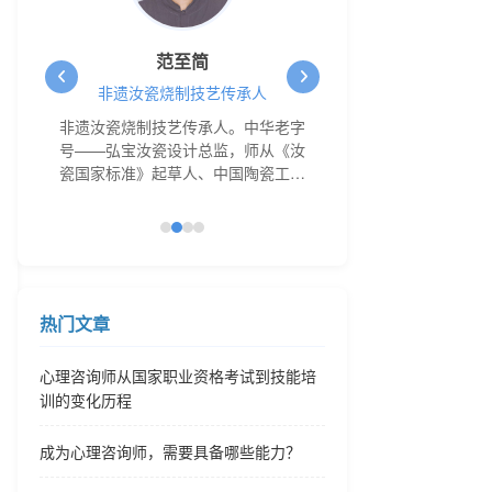
范至简
贺虹
非遗汝瓷烧制技艺传承人
深圳市工艺美
；中
非遗汝瓷烧制技艺传承人。中华老字
工信部工业文化发展
；技
号——弘宝汝瓷设计总监，师从《汝
力评价委员会广东省
销策
瓷国家标准》起草人、中国陶瓷工艺
国智慧工程研究会非
论奠
大师范随州和享受国务院特殊津贴专
会副主任；深圳市工
统圣
家、中国工美行业艺术大师王振芳，
圳市首批民间工艺大
统掌
专注于陶瓷设计。
遗“贺氏剪纸”代表性
东省
中小学劳动教育基地
品牌
广东省女子职业技术
术协
山东省女子学院非遗
热门文章
专
副主任；剪纸艺术
公司
心理咨询师从国家职业资格考试到技能培
院长
训的变化历程
成为心理咨询师，需要具备哪些能力？