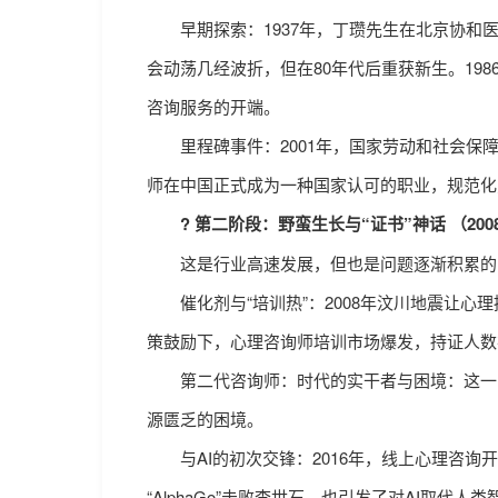
早期探索：1937年，丁瓒先生在北京协和医
会动荡几经波折，但在80年代后重获新生。19
咨询服务的开端。
里程碑事件：2001年，国家劳动和社会保障
师在中国正式成为一种国家认可的职业，规范化
? 第二阶段：野蛮生长与“证书”神话 （2008-
这是行业高速发展，但也是问题逐渐积累的
催化剂与“培训热”：2008年汶川地震让心
策鼓励下，心理咨询师培训市场爆发，持证人数在
第二代咨询师：时代的实干者与困境：这一时
源匮乏的困境。
与AI的初次交锋：2016年，线上心理咨询开
“AlphaGo”击败李世石，也引发了对AI取代