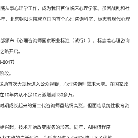
院从事心理学工作，成为我国首位临床心理学家。虽因战乱和社
牛云
86年，北京朝阳医院成立国内首个心理咨询科室，标志着现代心理
快印客大生态系统掌门人
中国数字品牌节发起人、总策划
部颁布《心理咨询师国家职业标准（试行）》，标志着心理咨询
国营销赋能大会发起人、总策划
术营销学派创始人；全息品牌营
之路开启。
划学创始人；农文旅融合培训理
基人；天通文创创始人；中国传
2017）
贤文化传播者；快印客大生态系
阶段。
门人；深圳市营销协会会长；广
四维广告研究院院长；中国数字
理援助首次大规模进入公众视野，心理咨询师需求大增。在国家政
推广联盟首席专家；中国印刷技
会常务理事；深圳市政府专家库
10年内从不足10万激增到130多万。
家；深圳市快印客投资管理有限
期成长起来的第二代咨询师虽热情高涨，但面临系统性教育资
董事长；甘工院快印客产业学院
客座教授。
始兴起，技术开始改变服务的形态。同年，AI围棋程序
人类智力工作的广泛讨论，为后来AI进入心理领域埋下了伏笔。