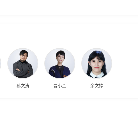
孙文涛
曹小兰
余文婷