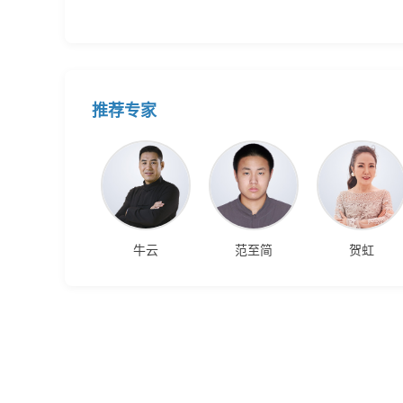
推荐专家
牛云
范至简
贺虹