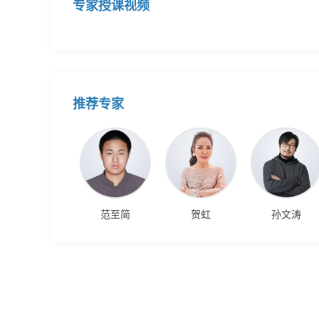
专家授课视频
推荐专家
范至简
贺虹
孙文涛