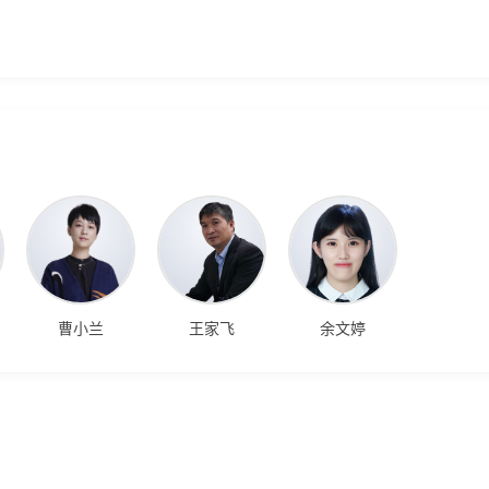
曹小兰
王家飞
余文婷